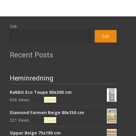
Sök
Sök
Recent Posts
Heminredning
Rabbit Eco Taupe 80x300 cm
Det
Det
656 Views
680
kr
439
kr
ursprungliga
nuvarande
Diamond Farmen Beige 80x150 cm
priset
priset
Det
Det
321 Views
472
kr
152
kr
var:
är:
ursprungliga
nuvarande
680 kr.
439 kr.
Sippar Beige 75x180 cm
priset
priset