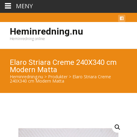
MENY
Heminredning.nu
Heminredning online
Elaro Striara Creme 240X340 cm
Modern Matta
Heminredning.nu
>
Produkter
>
Elaro Striara Creme
240X340 cm Modern Matta