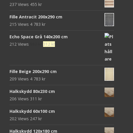
237 Views
455
kr
var:
är:
472 kr.
152 kr.
Fille Antracit 200x290 cm
215 Views
4 783
kr
Echo Space Grå 140x200 cm
Det
Det
212 Views
952
kr
312
kr
ursprungliga
nuvarande
priset
priset
var:
är:
Fille Beige 200x290 cm
952 kr.
312 kr.
209 Views
4 783
kr
Halkskydd 80x230 cm
206 Views
311
kr
Halkskydd 60x100 cm
202 Views
247
kr
Halkskydd 120x180 cm