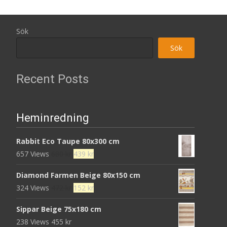
Sök
Sök
Recent Posts
Heminredning
Rabbit Eco Taupe 80x300 cm
Det
Det
657 Views
680
kr
439
kr
ursprungliga
nuvarande
Diamond Farmen Beige 80x150 cm
priset
priset
Det
Det
324 Views
472
kr
152
kr
var:
är:
ursprungliga
nuvarande
680 kr.
439 kr.
Sippar Beige 75x180 cm
priset
priset
238 Views
455
kr
var:
är: