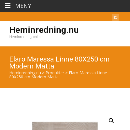
MENY
Heminredning.nu
Heminredning online
Elaro Maressa Linne 80X250 cm
Modern Matta
Heminredning.nu
>
Produkter
>
Elaro Maressa Linne
80X250 cm Modern Matta