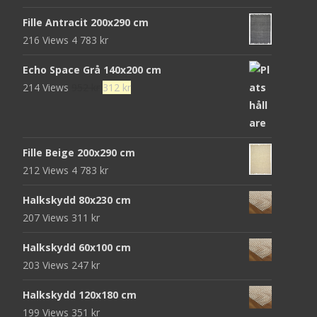
472 kr.
152 kr.
Fille Antracit 200x290 cm
216 Views
4 783
kr
Echo Space Grå 140x200 cm
Det
Det
214 Views
952
kr
312
kr
ursprungliga
nuvarande
priset
priset
var:
är:
Fille Beige 200x290 cm
952 kr.
312 kr.
212 Views
4 783
kr
Halkskydd 80x230 cm
207 Views
311
kr
Halkskydd 60x100 cm
203 Views
247
kr
Halkskydd 120x180 cm
199 Views
351
kr