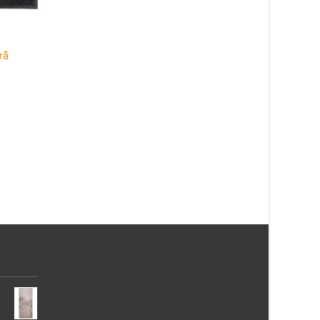
rå
Sheffield Antracit 50×80 cm
Patch Multi Rund 80
239
kr
327
kr
Läs mera & köp
Läs mera & köp