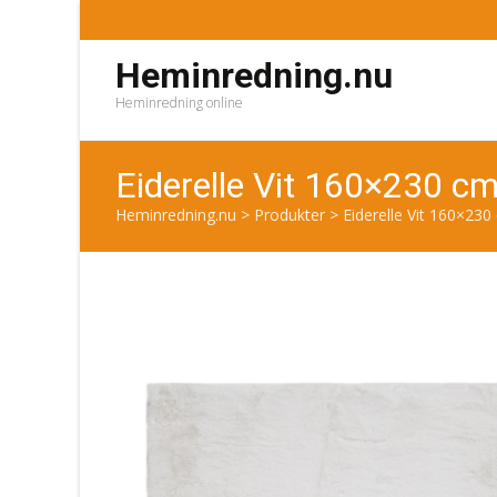
Heminredning.nu
Heminredning online
Eiderelle Vit 160×230 c
Heminredning.nu
>
Produkter
>
Eiderelle Vit 160×23