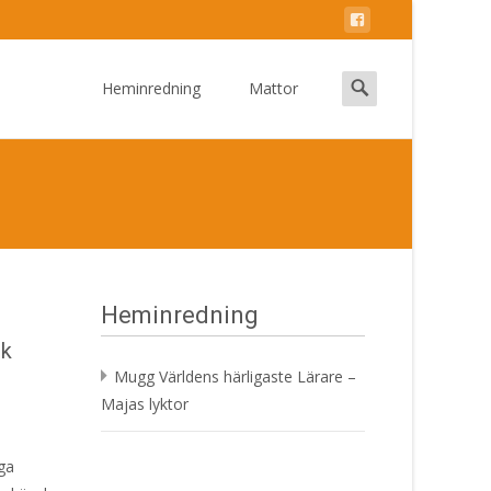
Skip
to
Search
Heminredning
Mattor
content
for:
Heminredning
ok
Mugg Världens härligaste Lärare –
Majas lyktor
iga