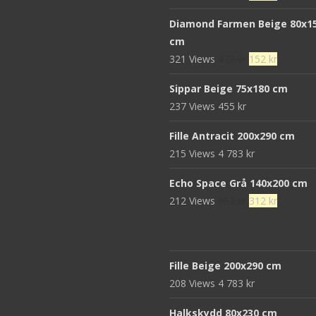
ursprungliga
nuvaran
Diamond Farmen Beige 80x1
priset
priset
cm
var:
är:
Det
Det
321 Views
472
kr
152
kr
680 kr.
439 kr.
ursprungliga
nuvaran
Sippar Beige 75x180 cm
priset
priset
237 Views
455
kr
var:
är:
472 kr.
152 kr.
Fille Antracit 200x290 cm
215 Views
4 783
kr
Echo Space Grå 140x200 cm
Det
Det
212 Views
952
kr
312
kr
ursprungliga
nuvaran
priset
priset
var:
är:
Fille Beige 200x290 cm
952 kr.
312 kr.
208 Views
4 783
kr
Halkskydd 80x230 cm