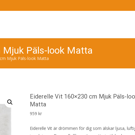
m Mjuk Päls-look Matta
0 cm Mjuk Päls-look Matta
Eiderelle Vit 160×230 cm Mjuk Päls-lo
Matta
959
kr
Eiderelle Vit är drömmen för dig som älskar ljusa, luft