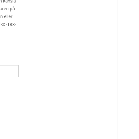
en känsla
turen på
 eller
Oeko-Tex-