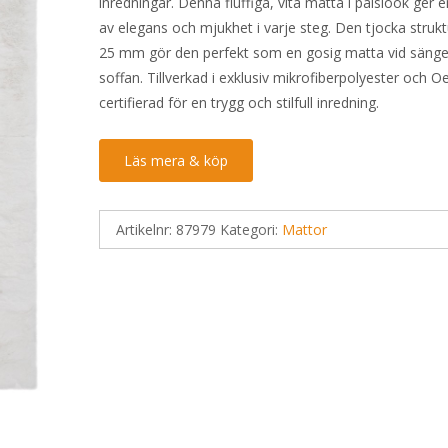
inredningar. Denna fluffiga, vita matta i pälslook ger 
av elegans och mjukhet i varje steg. Den tjocka struk
25 mm gör den perfekt som en gosig matta vid sängen
soffan. Tillverkad i exklusiv mikrofiberpolyester och 
certifierad för en trygg och stilfull inredning.
Läs mera & köp
Artikelnr:
87979
Kategori:
Mattor