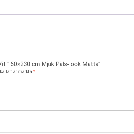
e Vit 160×230 cm Mjuk Päls-look Matta”
ska fält är märkta
*