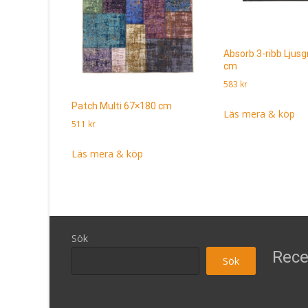
Absorb 3-ribb Ljus
cm
583
kr
Patch Multi 67×180 cm
Läs mera & köp
511
kr
Läs mera & köp
Sök
Rece
Sök