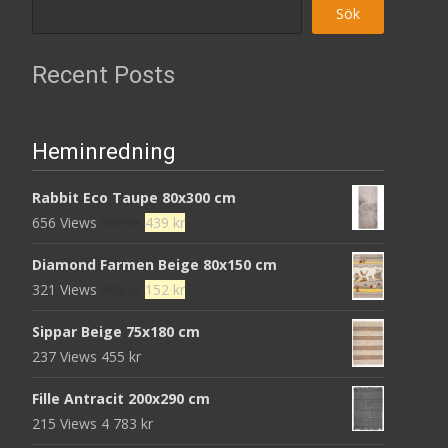
Sök
Recent Posts
Heminredning
Rabbit Eco Taupe 80x300 cm
Det
Det
656 Views
680
kr
439
kr
ursprungliga
nuvarande
Diamond Farmen Beige 80x150 cm
priset
priset
Det
Det
321 Views
472
kr
152
kr
var:
är:
ursprungliga
nuvarande
680 kr.
439 kr.
Sippar Beige 75x180 cm
priset
priset
237 Views
455
kr
var:
är:
472 kr.
152 kr.
Fille Antracit 200x290 cm
215 Views
4 783
kr