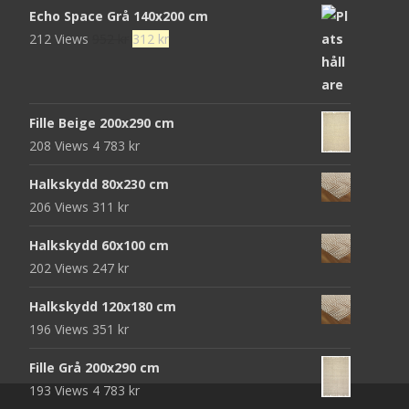
Echo Space Grå 140x200 cm
Det
Det
212 Views
952
kr
312
kr
ursprungliga
nuvarande
priset
priset
var:
är:
Fille Beige 200x290 cm
952 kr.
312 kr.
208 Views
4 783
kr
Halkskydd 80x230 cm
206 Views
311
kr
Halkskydd 60x100 cm
202 Views
247
kr
Halkskydd 120x180 cm
196 Views
351
kr
Fille Grå 200x290 cm
193 Views
4 783
kr