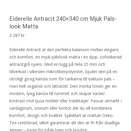
Eiderelle Antracit 240×340 cm Mjuk Päls-
look Matta
2 287
kr
Eiderelle Antracit är den perfekta balansen mellan elegans
och komfort, en mjuk pälslook matta i en djup, sofistikerad
antracitgrå nyans. Med en lugg på hela 25 mm och
tillverkad i silkeslen mikrofiberpolyester, bjuder den på en
otroligt gosig känsla som för tankarna till exklusiv päls –
men helt vegansk och lättskött. Den mörka tonen ger en
modern, lyxig känsla till rummet och skapar vacker
kontrast mot ljusa möbler eller trädetaljer. Passar utmärkt i
vardagsrum, sovrum eller kontor där du vill kombinera
komfort, design och kvalitet. Självklart är mattan Oeko-
Tex-certifierad, vilket garanterar att den är fri från skadliga
ämnen – trygg för både barn och husdjur.