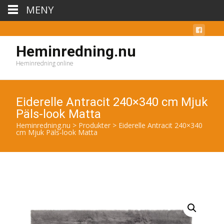
MENY
Heminredning.nu
Heminredning online
Eiderelle Antracit 240×340 cm Mjuk
Päls-look Matta
Heminredning.nu
>
Produkter
>
Eiderelle Antracit 240×340
cm Mjuk Päls-look Matta