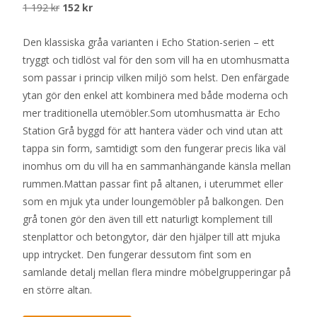
Det
Det
1 192
kr
152
kr
ursprungliga
nuvarande
Den klassiska gråa varianten i Echo Station-serien – ett
priset
priset
tryggt och tidlöst val för den som vill ha en utomhusmatta
var:
är:
som passar i princip vilken miljö som helst. Den enfärgade
1
152 kr.
ytan gör den enkel att kombinera med både moderna och
192 kr.
mer traditionella utemöbler.Som utomhusmatta är Echo
Station Grå byggd för att hantera väder och vind utan att
tappa sin form, samtidigt som den fungerar precis lika väl
inomhus om du vill ha en sammanhängande känsla mellan
rummen.Mattan passar fint på altanen, i uterummet eller
som en mjuk yta under loungemöbler på balkongen. Den
grå tonen gör den även till ett naturligt komplement till
stenplattor och betongytor, där den hjälper till att mjuka
upp intrycket. Den fungerar dessutom fint som en
samlande detalj mellan flera mindre möbelgrupperingar på
en större altan.