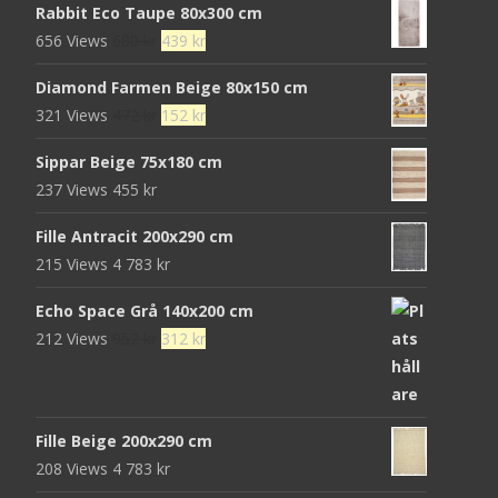
Rabbit Eco Taupe 80x300 cm
Det
Det
656 Views
680
kr
439
kr
ursprungliga
nuvarande
Diamond Farmen Beige 80x150 cm
priset
priset
Det
Det
321 Views
472
kr
152
kr
var:
är:
ursprungliga
nuvarande
680 kr.
439 kr.
Sippar Beige 75x180 cm
priset
priset
237 Views
455
kr
var:
är:
472 kr.
152 kr.
Fille Antracit 200x290 cm
215 Views
4 783
kr
Echo Space Grå 140x200 cm
Det
Det
212 Views
952
kr
312
kr
ursprungliga
nuvarande
priset
priset
var:
är:
Fille Beige 200x290 cm
952 kr.
312 kr.
208 Views
4 783
kr