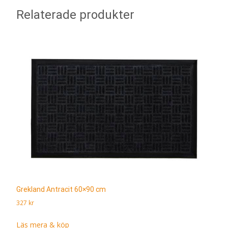
Relaterade produkter
Grekland Antracit 60×90 cm
327
kr
Läs mera & köp