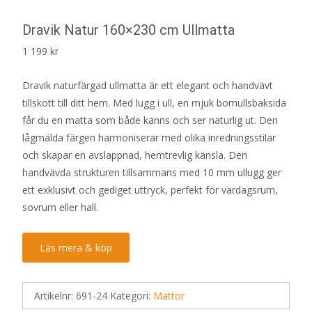
Dravik Natur 160×230 cm Ullmatta
1 199
kr
Dravik naturfärgad ullmatta är ett elegant och handvävt
tillskott till ditt hem. Med lugg i ull, en mjuk bomullsbaksida
får du en matta som både känns och ser naturlig ut. Den
lågmälda färgen harmoniserar med olika inredningsstilar
och skapar en avslappnad, hemtrevlig känsla. Den
handvävda strukturen tillsammans med 10 mm ullugg ger
ett exklusivt och gediget uttryck, perfekt för vardagsrum,
sovrum eller hall.
Läs mera & köp
Artikelnr:
691-24
Kategori:
Mattor