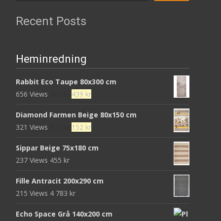
Recent Posts
Heminredning
Rabbit Eco Taupe 80x300 cm
Det
Det
656 Views
680
kr
439
kr
ursprungliga
nuvarande
Diamond Farmen Beige 80x150 cm
priset
priset
Det
Det
321 Views
472
kr
152
kr
var:
är:
ursprungliga
nuvarande
680 kr.
439 kr.
Sippar Beige 75x180 cm
priset
priset
237 Views
455
kr
var:
är:
472 kr.
152 kr.
Fille Antracit 200x290 cm
215 Views
4 783
kr
Echo Space Grå 140x200 cm