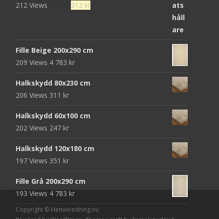
Det
Det
212 Views
952
kr
312
kr
ursprungliga
nuvarande
priset
priset
var:
är:
Fille Beige 200x290 cm
952 kr.
312 kr.
209 Views
4 783
kr
Halkskydd 80x230 cm
206 Views
311
kr
Halkskydd 60x100 cm
202 Views
247
kr
Halkskydd 120x180 cm
197 Views
351
kr
Fille Grå 200x290 cm
193 Views
4 783
kr
Copyright © Heminredning.nu