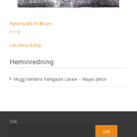
Patch Grå 67×180 cm
511
kr
Läs mera & köp
Heminredning
Mugg Världens härligaste Lärare – Majas lyktor
Sök
Sök