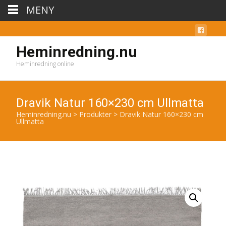
MENY
Heminredning.nu
Heminredning online
Dravik Natur 160×230 cm Ullmatta
Heminredning.nu
>
Produkter
>
Dravik Natur 160×230 cm
Ullmatta