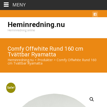
MENY
Heminredning.nu
Heminredning online
Comfy Offwhite Rund 160 cm
Tvättbar Ryamatta
Heminredning.nu
>
Produkter
>
Comfy Offwhite Rund 160
cm Tvättbar Ryamatta
Sale!