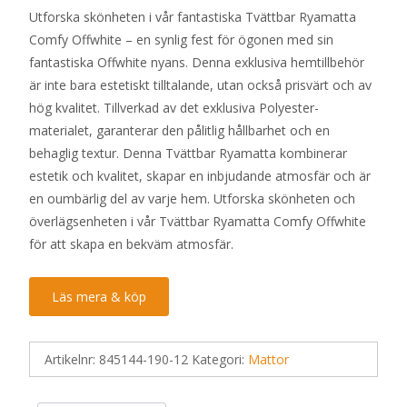
Utforska skönheten i vår fantastiska Tvättbar Ryamatta
priset
priset
Comfy Offwhite – en synlig fest för ögonen med sin
var:
är:
fantastiska Offwhite nyans. Denna exklusiva hemtillbehör
520 kr.
399 kr.
är inte bara estetiskt tilltalande, utan också prisvärt och av
hög kvalitet. Tillverkad av det exklusiva Polyester-
materialet, garanterar den pålitlig hållbarhet och en
behaglig textur. Denna Tvättbar Ryamatta kombinerar
estetik och kvalitet, skapar en inbjudande atmosfär och är
en oumbärlig del av varje hem. Utforska skönheten och
överlägsenheten i vår Tvättbar Ryamatta Comfy Offwhite
för att skapa en bekväm atmosfär.
Läs mera & köp
Artikelnr:
845144-190-12
Kategori:
Mattor