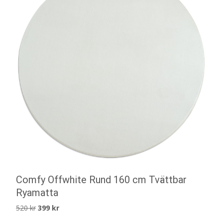
Comfy Offwhite Rund 160 cm Tvättbar
Ryamatta
Det
Det
520
kr
399
kr
ursprungliga
nuvarande