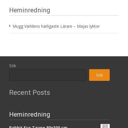
Heminredning
Mugg Världens härligaste Lärare – Majas lyktor
Sök
Sök
Recent Posts
Heminredning
Rabbit Eco Taupe 80x300 cm