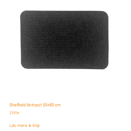
Sheffield Antracit 50×80 cm
239
kr
Läs mera & köp