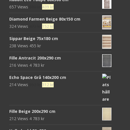
Det
Det
657 Views
680
kr
439
kr
ursprungliga
nuvarande
Diamond Farmen Beige 80x150 cm
priset
priset
Det
Det
324 Views
472
kr
152
kr
var:
är:
ursprungliga
nuvarande
680 kr.
439 kr.
Sippar Beige 75x180 cm
priset
priset
238 Views
455
kr
var:
är:
472 kr.
152 kr.
Fille Antracit 200x290 cm
216 Views
4 783
kr
Echo Space Grå 140x200 cm
Det
Det
214 Views
952
kr
312
kr
ursprungliga
nuvarande
priset
priset
var:
är:
Fille Beige 200x290 cm
952 kr.
312 kr.
212 Views
4 783
kr