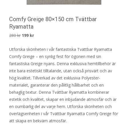
Comfy Greige 80×150 cm Tvättbar
Ryamatta
Det
Det
280
kr
199
kr
ursprungliga
nuvarande
Utforska skönheten i vår fantastiska Tvättbar Ryamatta
priset
priset
Comfy Greige – en synlig fest för ögonen med sin
var:
är:
fantastiska Greige nyans. Denna exklusiva hemtillbehör är
280 kr.
199 kr.
inte bara estetiskt tilltalande, utan också prisvärt och av
hög kvalitet. Tillverkad av det exklusiva Polyester-
materialet, garanterar den pålitlig hållbarhet och en
behaglig textur. Denna Tvättbar Ryamatta kombinerar
estetik och kvalitet, skapar en inbjudande atmosfär och är
en oumbärlig del av varje hem. Utforska skönheten och
överlägsenheten i vår Tvättbar Ryamatta Comfy Greige för
att skapa en bekväm atmosfär.