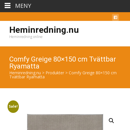
MENY
Heminredning.nu
Heminredning online
Comfy Greige 80×150 cm Tvättbar
Ryamatta
Heminredning.nu
>
Produkter
>
Comfy Greige 80×150 cm
Tvättbar Ryamatta
Sale!