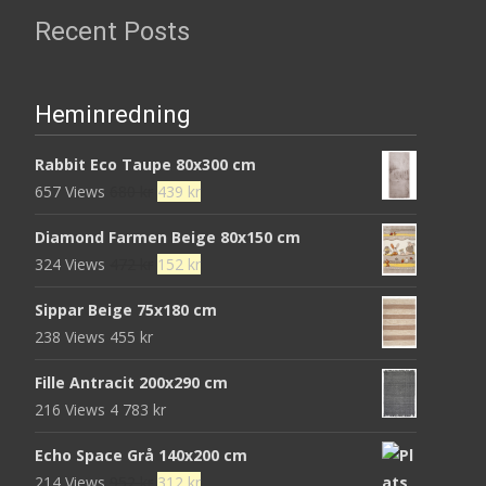
Recent Posts
Heminredning
Rabbit Eco Taupe 80x300 cm
Det
Det
657 Views
680
kr
439
kr
ursprungliga
nuvarande
Diamond Farmen Beige 80x150 cm
priset
priset
Det
Det
324 Views
472
kr
152
kr
var:
är:
ursprungliga
nuvarande
680 kr.
439 kr.
Sippar Beige 75x180 cm
priset
priset
238 Views
455
kr
var:
är:
472 kr.
152 kr.
Fille Antracit 200x290 cm
216 Views
4 783
kr
Echo Space Grå 140x200 cm
Det
Det
214 Views
952
kr
312
kr