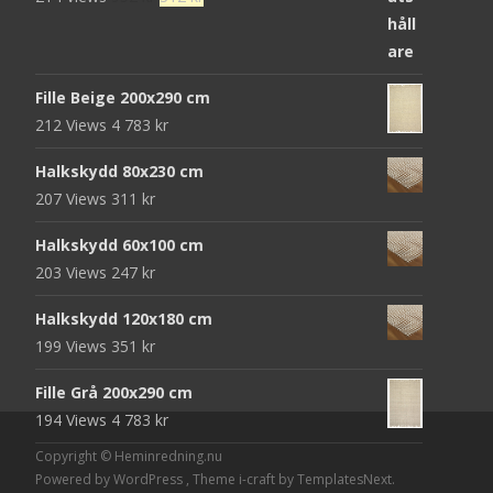
ursprungliga
nuvarande
priset
priset
var:
är:
Fille Beige 200x290 cm
952 kr.
312 kr.
212 Views
4 783
kr
Halkskydd 80x230 cm
207 Views
311
kr
Halkskydd 60x100 cm
203 Views
247
kr
Halkskydd 120x180 cm
199 Views
351
kr
Fille Grå 200x290 cm
194 Views
4 783
kr
Copyright © Heminredning.nu
Powered by WordPress
, Theme
i-craft
by TemplatesNext.