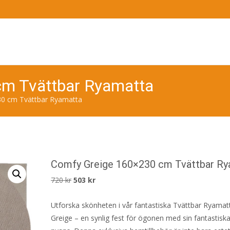
cm Tvättbar Ryamatta
0 cm Tvättbar Ryamatta
Comfy Greige 160×230 cm Tvättbar Ry
Det
Det
720
kr
503
kr
ursprungliga
nuvarande
Utforska skönheten i vår fantastiska Tvättbar Ryama
priset
priset
Greige – en synlig fest för ögonen med sin fantastisk
var:
är: