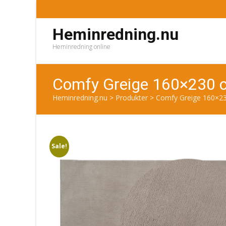
Heminredning.nu
Heminredning online
Comfy Greige 160×230 
Heminredning.nu
>
Produkter
>
Comfy Greige 160×23
Sale!