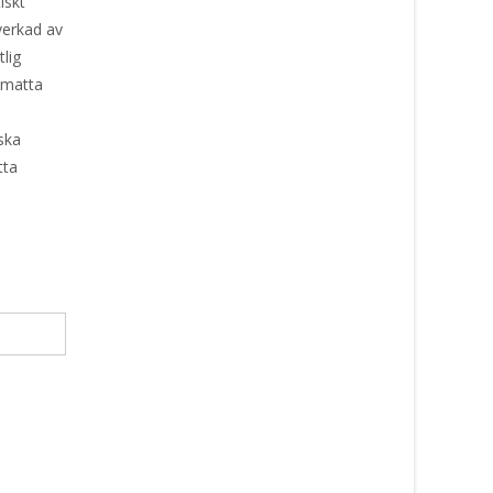
iskt
lverkad av
tlig
amatta
ska
tta