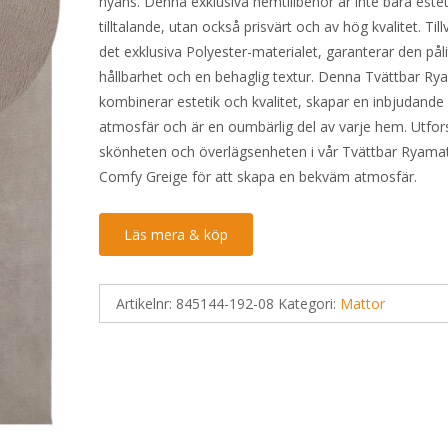
nyans. Denna exklusiva hemtillbehör är inte bara estet
720 kr.
503 kr.
tilltalande, utan också prisvärt och av hög kvalitet. Til
det exklusiva Polyester-materialet, garanterar den påli
hållbarhet och en behaglig textur. Denna Tvättbar Ry
kombinerar estetik och kvalitet, skapar en inbjudande
atmosfär och är en oumbärlig del av varje hem. Utfor
skönheten och överlägsenheten i vår Tvättbar Ryama
Comfy Greige för att skapa en bekväm atmosfär.
Läs mera & köp
Artikelnr:
845144-192-08
Kategori:
Mattor