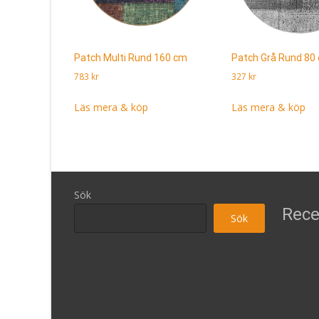
Patch Multi Rund 160 cm
Patch Grå Rund 80
783
kr
327
kr
Läs mera & köp
Läs mera & köp
Sök
Rece
Sök