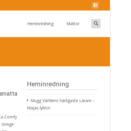
Skip
to
Search
Heminredning
Mattor
content
for:
Heminredning
amatta
Mugg Världens härligaste Lärare –
Majas lyktor
tta Comfy
a Greige