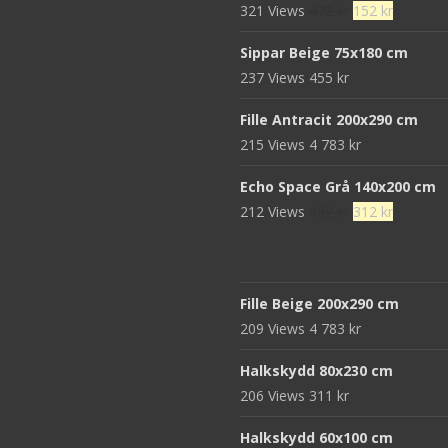
Det
Det
321 Views
472
kr
152
kr
680 kr.
439 kr.
ursprungliga
nuvaran
Sippar Beige 75x180 cm
priset
priset
237 Views
455
kr
var:
är:
472 kr.
152 kr.
Fille Antracit 200x290 cm
215 Views
4 783
kr
Echo Space Grå 140x200 cm
Det
Det
212 Views
952
kr
312
kr
ursprungliga
nuvaran
priset
priset
var:
är:
Fille Beige 200x290 cm
952 kr.
312 kr.
209 Views
4 783
kr
Halkskydd 80x230 cm
206 Views
311
kr
Halkskydd 60x100 cm