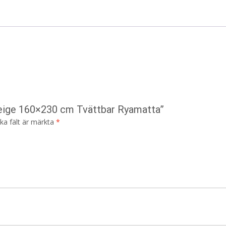
reige 160×230 cm Tvättbar Ryamatta”
ska fält är märkta
*