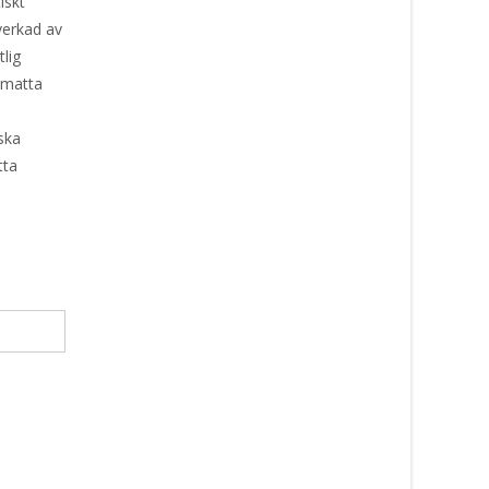
iskt
lverkad av
tlig
amatta
ska
tta