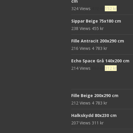
cm
var:
är:
Det
Det
324 Views
472
kr
152
kr
680 kr.
439 kr.
ursprungliga
nuvaran
Sippar Beige 75x180 cm
priset
priset
238 Views
455
kr
var:
är:
472 kr.
152 kr.
Fille Antracit 200x290 cm
216 Views
4 783
kr
Echo Space Grå 140x200 cm
Det
Det
214 Views
952
kr
312
kr
ursprungliga
nuvaran
priset
priset
var:
är:
Fille Beige 200x290 cm
952 kr.
312 kr.
212 Views
4 783
kr
Halkskydd 80x230 cm
207 Views
311
kr