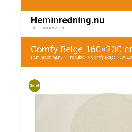
Heminredning.nu
Heminredning online
Comfy Beige 160×230 c
Heminredning.nu
>
Produkter
>
Comfy Beige 160×23
Sale!