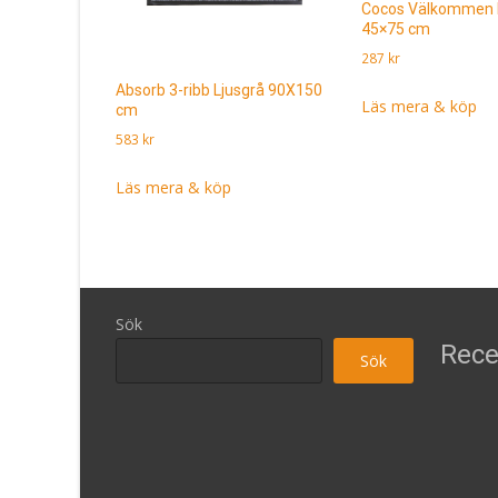
Cocos Välkommen 
45×75 cm
287
kr
Absorb 3-ribb Ljusgrå 90X150
Läs mera & köp
cm
583
kr
Läs mera & köp
Sök
Rece
Sök