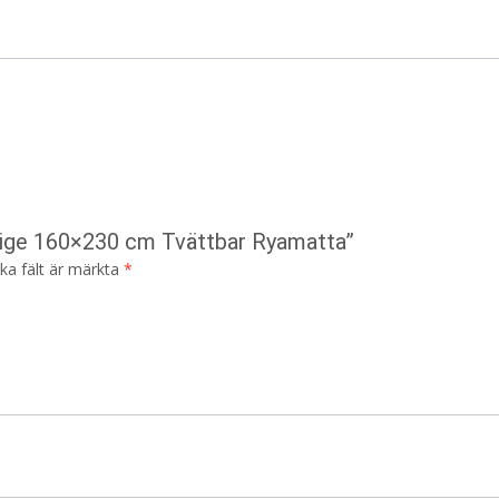
eige 160×230 cm Tvättbar Ryamatta”
ska fält är märkta
*