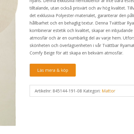
nyans. Denna exklusiva hemtillbehör är inte bara estet
720 kr.
503 kr.
tilltalande, utan också prisvärt och av hög kvalitet. Til
det exklusiva Polyester-materialet, garanterar den påli
hållbarhet och en behaglig textur. Denna Tvättbar Ry
kombinerar estetik och kvalitet, skapar en inbjudande
atmosfär och är en oumbärlig del av varje hem. Utfor
skönheten och överlägsenheten i vår Tvättbar Ryama
Comfy Beige för att skapa en bekväm atmosfär.
Läs mera & köp
Artikelnr:
845144-191-08
Kategori:
Mattor