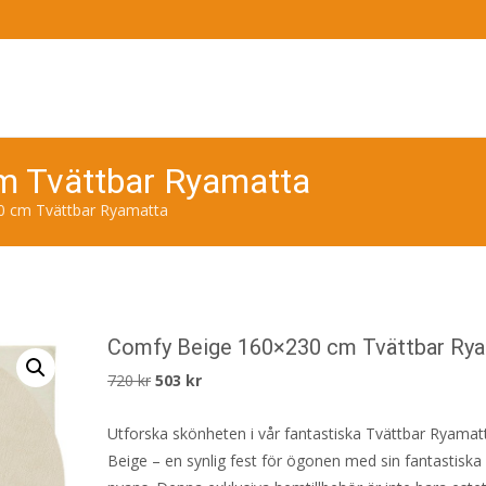
m Tvättbar Ryamatta
0 cm Tvättbar Ryamatta
Comfy Beige 160×230 cm Tvättbar Ry
Det
Det
720
kr
503
kr
ursprungliga
nuvarande
Utforska skönheten i vår fantastiska Tvättbar Ryama
priset
priset
Beige – en synlig fest för ögonen med sin fantastiska
var:
är: