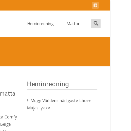
Skip
to
Search
Heminredning
Mattor
content
for:
Heminredning
amatta
Mugg Världens härligaste Lärare –
Majas lyktor
tta Comfy
 Beige