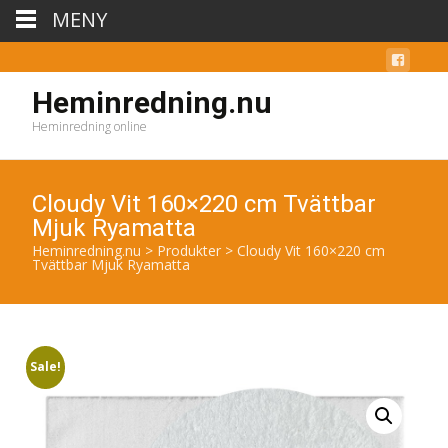
MENY
Heminredning.nu
Heminredning online
Cloudy Vit 160×220 cm Tvättbar
Mjuk Ryamatta
Heminredning.nu
>
Produkter
>
Cloudy Vit 160×220 cm
Tvättbar Mjuk Ryamatta
Sale!