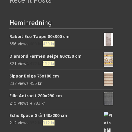
Recent Posts
Heminredning
Rabbit Eco Taupe 80x300 cm
Det
Det
656 Views
680
kr
439
kr
ursprungliga
nuvarande
Diamond Farmen Beige 80x150 cm
priset
priset
Det
Det
321 Views
472
kr
152
kr
var:
är:
ursprungliga
nuvarande
680 kr.
439 kr.
Sippar Beige 75x180 cm
priset
priset
237 Views
455
kr
var:
är:
472 kr.
152 kr.
Fille Antracit 200x290 cm
215 Views
4 783
kr
Echo Space Grå 140x200 cm
Det
Det
212 Views
952
kr
312
kr
ursprungliga
nuvarande