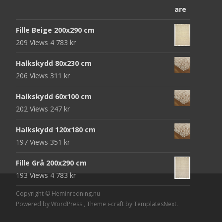
priset
priset
var:
är:
Fille Beige 200x290 cm
952 kr.
312 kr.
209 Views
4 783
kr
Halkskydd 80x230 cm
206 Views
311
kr
Halkskydd 60x100 cm
202 Views
247
kr
Halkskydd 120x180 cm
197 Views
351
kr
Fille Grå 200x290 cm
193 Views
4 783
kr
Copyright © Heminredning.nu
Powered by WordPress
, Theme
i-craft
by TemplatesNext.