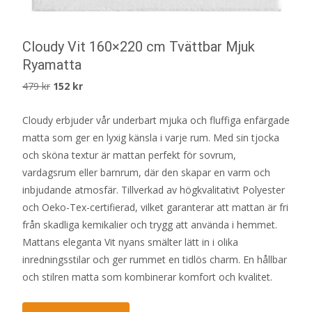
Cloudy Vit 160×220 cm Tvättbar Mjuk
Ryamatta
Det
Det
479
kr
152
kr
ursprungliga
nuvarande
Cloudy erbjuder vår underbart mjuka och fluffiga enfärgade
priset
priset
matta som ger en lyxig känsla i varje rum. Med sin tjocka
var:
är:
och sköna textur är mattan perfekt för sovrum,
479 kr.
152 kr.
vardagsrum eller barnrum, där den skapar en varm och
inbjudande atmosfär. Tillverkad av högkvalitativt Polyester
och Oeko-Tex-certifierad, vilket garanterar att mattan är fri
från skadliga kemikalier och trygg att använda i hemmet.
Mattans eleganta Vit nyans smälter lätt in i olika
inredningsstilar och ger rummet en tidlös charm. En hållbar
och stilren matta som kombinerar komfort och kvalitet.