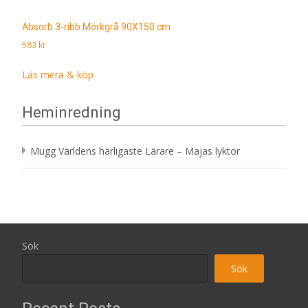
Absorb 3-ribb Mörkgrå 90X150 cm
583
kr
Läs mera & köp
Heminredning
Mugg Världens härligaste Lärare – Majas lyktor
Sök
Sök