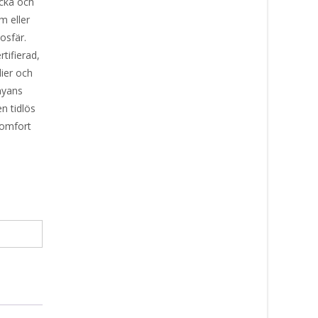
ocka och
m eller
osfär.
tifierad,
lier och
nyans
en tidlös
komfort