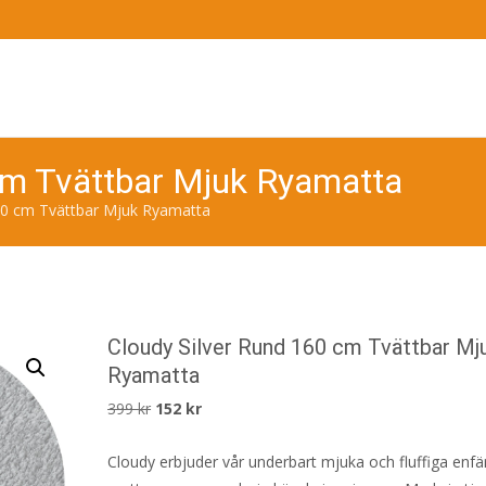
cm Tvättbar Mjuk Ryamatta
60 cm Tvättbar Mjuk Ryamatta
Cloudy Silver Rund 160 cm Tvättbar Mj
Ryamatta
Det
Det
399
kr
152
kr
ursprungliga
nuvarande
Cloudy erbjuder vår underbart mjuka och fluffiga enf
priset
priset