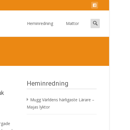
Skip
to
Search
Heminredning
Mattor
content
for:
Heminredning
uk
Mugg Världens härligaste Lärare –
Majas lyktor
ärgade