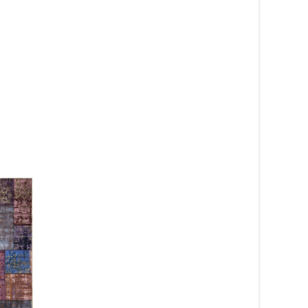
Jute Vaxholm 50×80
431
kr