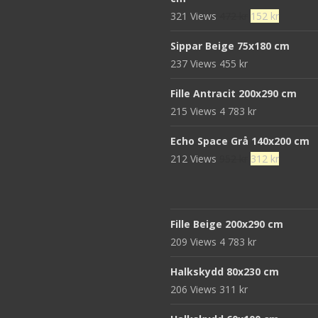
var:
är:
Det
Det
321 Views
472
kr
152
kr
680 kr.
439 kr.
ursprungliga
nuvaran
Sippar Beige 75x180 cm
priset
priset
237 Views
455
kr
var:
är:
472 kr.
152 kr.
Fille Antracit 200x290 cm
215 Views
4 783
kr
Echo Space Grå 140x200 cm
Det
Det
212 Views
952
kr
312
kr
ursprungliga
nuvaran
priset
priset
var:
är:
Fille Beige 200x290 cm
952 kr.
312 kr.
209 Views
4 783
kr
Halkskydd 80x230 cm
206 Views
311
kr