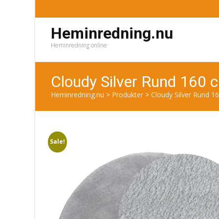
Heminredning.nu
Heminredning online
Cloudy Silver Rund 160 
Heminredning.nu
>
Produkter
>
Cloudy Silver Rund 1
Sale!