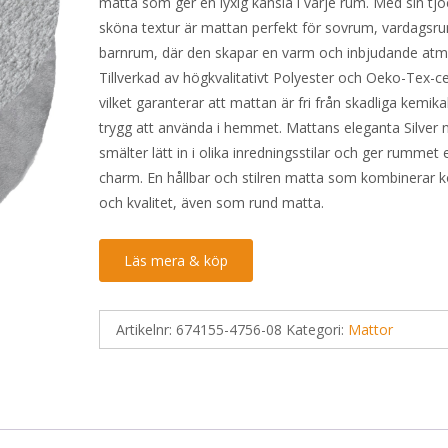
matta som ger en lyxig känsla i varje rum. Med sin tj
var:
är:
sköna textur är mattan perfekt för sovrum, vardagsru
399 kr.
152 kr.
barnrum, där den skapar en varm och inbjudande atm
Tillverkad av högkvalitativt Polyester och Oeko-Tex-cer
vilket garanterar att mattan är fri från skadliga kemika
trygg att använda i hemmet. Mattans eleganta Silver 
smälter lätt in i olika inredningsstilar och ger rummet 
charm. En hållbar och stilren matta som kombinerar 
och kvalitet, även som rund matta.
Läs mera & köp
Artikelnr:
674155-4756-08
Kategori:
Mattor