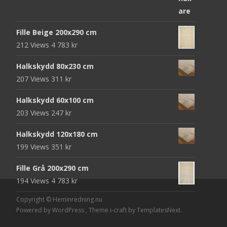
priset
priset
var:
är:
Fille Beige 200x290 cm
952 kr.
312 kr.
212 Views
4 783
kr
Halkskydd 80x230 cm
207 Views
311
kr
Halkskydd 60x100 cm
203 Views
247
kr
Halkskydd 120x180 cm
199 Views
351
kr
Fille Grå 200x290 cm
194 Views
4 783
kr
Copyright © Heminredning.nu
Powered by WordPress
, Theme
i-craft
by TemplatesNext.