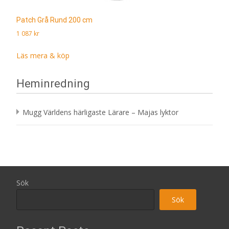
Patch Grå Rund 200 cm
1 087
kr
Läs mera & köp
Heminredning
Mugg Världens härligaste Lärare – Majas lyktor
Sök
Sök