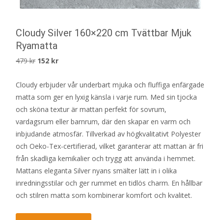
Cloudy Silver 160×220 cm Tvättbar Mjuk
Ryamatta
Det
Det
479
kr
152
kr
ursprungliga
nuvarande
Cloudy erbjuder vår underbart mjuka och fluffiga enfärgade
priset
priset
matta som ger en lyxig känsla i varje rum. Med sin tjocka
var:
är:
och sköna textur är mattan perfekt för sovrum,
479 kr.
152 kr.
vardagsrum eller barnrum, där den skapar en varm och
inbjudande atmosfär. Tillverkad av högkvalitativt Polyester
och Oeko-Tex-certifierad, vilket garanterar att mattan är fri
från skadliga kemikalier och trygg att använda i hemmet.
Mattans eleganta Silver nyans smälter lätt in i olika
inredningsstilar och ger rummet en tidlös charm. En hållbar
och stilren matta som kombinerar komfort och kvalitet.