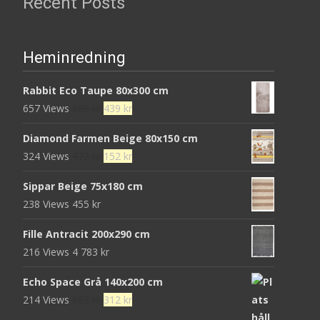
Recent Posts
Heminredning
Rabbit Eco Taupe 80x300 cm
Det
Det
657 Views
680
kr
439
kr
ursprungliga
nuvarande
Diamond Farmen Beige 80x150 cm
priset
priset
Det
Det
324 Views
472
kr
152
kr
var:
är:
ursprungliga
nuvarande
680 kr.
439 kr.
Sippar Beige 75x180 cm
priset
priset
238 Views
455
kr
var:
är:
472 kr.
152 kr.
Fille Antracit 200x290 cm
216 Views
4 783
kr
Echo Space Grå 140x200 cm
Det
Det
214 Views
952
kr
312
kr
ursprungliga
nuvarande