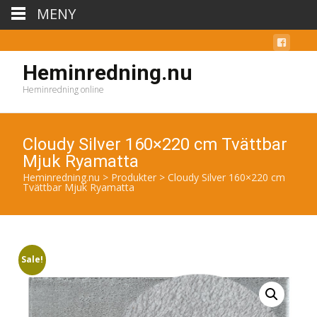
MENY
Heminredning.nu
Heminredning online
Cloudy Silver 160×220 cm Tvättbar
Mjuk Ryamatta
Heminredning.nu
>
Produkter
>
Cloudy Silver 160×220 cm
Tvättbar Mjuk Ryamatta
Sale!