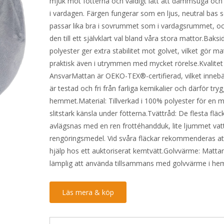
mjuk mot fötterna och väldigt lätt att dammsuga och 
1
519 kr.
i vardagen. Färgen fungerar som en ljus, neutral bas
040 kr.
passar lika bra i sovrummet som i vardagsrummet, o
den till ett självklart val bland våra stora mattor.Baksi
polyester ger extra stabilitet mot golvet, vilket gör m
praktisk även i utrymmen med mycket rörelse.Kvalit
AnsvarMattan är OEKO-TEX®-certifierad, vilket innebä
är testad och fri från farliga kemikalier och därför tryg
hemmet.Material: Tillverkad i 100% polyester för en 
slitstark känsla under fötterna.Tvättråd: De flesta flä
avlägsnas med en ren frottéhandduk, lite ljummet va
rengöringsmedel. Vid svåra fläckar rekommenderas at
hjälp hos ett auktoriserat kemtvätt.Golvvärme: Matta
lämplig att använda tillsammans med golvvärme i he
Läs mera & köp