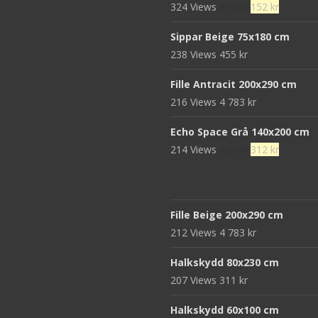
Det
Det
324 Views
472
kr
152
kr
680 kr.
439 kr.
ursprungliga
nuvaran
Sippar Beige 75x180 cm
priset
priset
238 Views
455
kr
var:
är:
472 kr.
152 kr.
Fille Antracit 200x290 cm
216 Views
4 783
kr
Echo Space Grå 140x200 cm
Det
Det
214 Views
952
kr
312
kr
ursprungliga
nuvaran
priset
priset
var:
är:
Fille Beige 200x290 cm
952 kr.
312 kr.
212 Views
4 783
kr
Halkskydd 80x230 cm
207 Views
311
kr
Halkskydd 60x100 cm