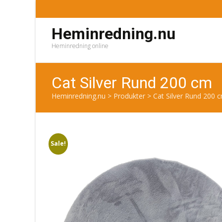
Heminredning.nu
Heminredning online
Cat Silver Rund 200 cm
Heminredning.nu
>
Produkter
>
Cat Silver Rund 200 
Sale!