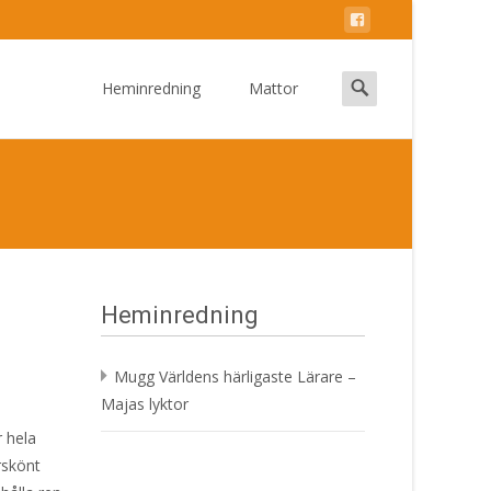
Skip
to
Search
Heminredning
Mattor
content
for:
Heminredning
Mugg Världens härligaste Lärare –
Majas lyktor
r hela
rskönt