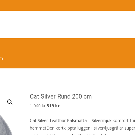
cm
Cat Silver Rund 200 cm
Det
Det
1 040
kr
519
kr
ursprungliga
nuvarande
Cat Silver Tvättbar Pälsmatta – Silvermjuk komfort fö
priset
priset
hemmetDen kortklippta luggen i silver/ljusgrå är supe
var:
är: