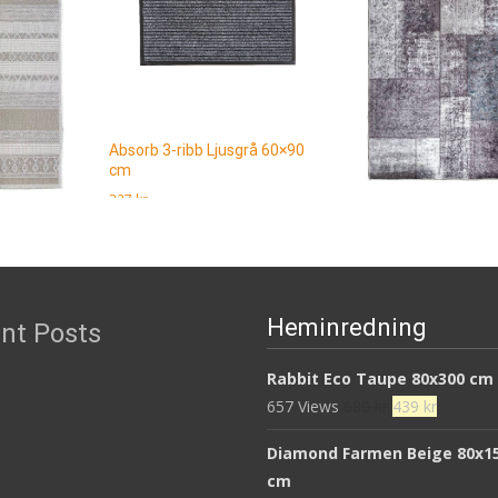
Absorb 3-ribb Ljusgrå 60×90
cm
327
kr
Patch Grå 133×190
00×280 cm
Läs mera & köp
887
kr
ande
Läs mera & köp
Heminredning
nt Posts
Rabbit Eco Taupe 80x300 cm
Det
Det
657 Views
680
kr
439
kr
ursprungliga
nuvaran
Diamond Farmen Beige 80x1
priset
priset
cm
var:
är: