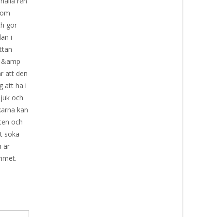
hålla ren
 som
ch gör
dan i
attan
et &amp
r att den
g att ha i
mjuk och
ckarna kan
tten och
t söka
n är
mmet.