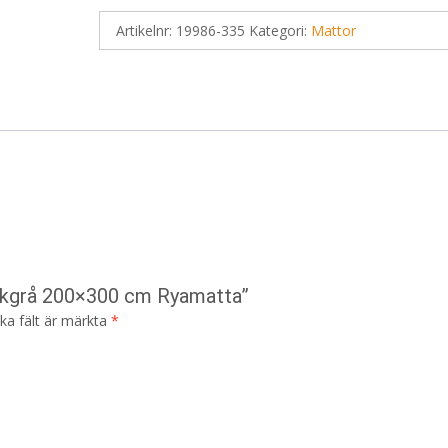
Artikelnr:
19986-335
Kategori:
Mattor
örkgrå 200×300 cm Ryamatta”
ska fält är märkta
*