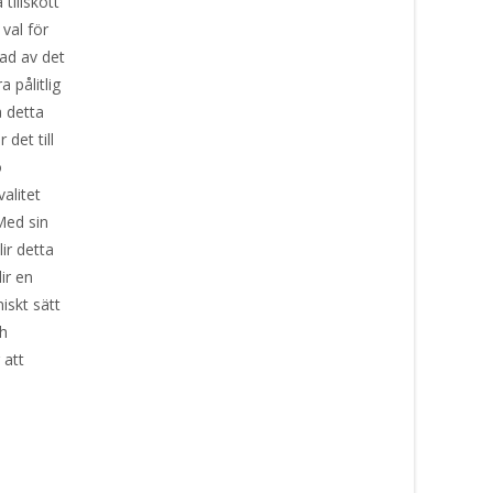
tillskott
 val för
kad av det
 pålitlig
å detta
 det till
o
alitet
Med sin
lir detta
ir en
iskt sätt
ch
 att