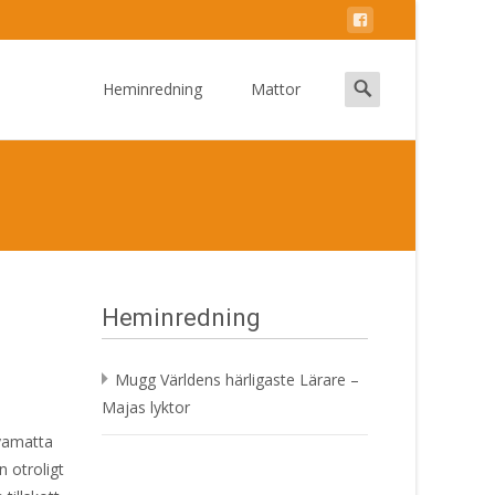
Skip
to
Search
Heminredning
Mattor
content
for:
Heminredning
Mugg Världens härligaste Lärare –
Majas lyktor
yamatta
 otroligt