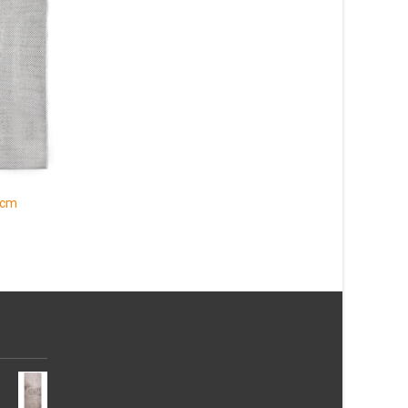
Absorb 3-ribb Ljusgr
cm
327
kr
 cm
Patch Grå 133×190 cm
Läs mera & köp
887
kr
Läs mera & köp