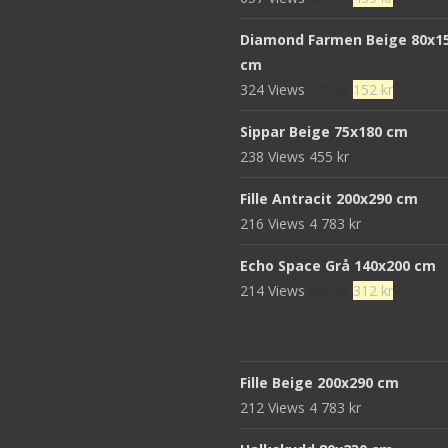
ursprungliga
nuvaran
Diamond Farmen Beige 80x1
priset
priset
cm
var:
är:
Det
Det
324 Views
472
kr
152
kr
680 kr.
439 kr.
ursprungliga
nuvaran
Sippar Beige 75x180 cm
priset
priset
238 Views
455
kr
var:
är:
472 kr.
152 kr.
Fille Antracit 200x290 cm
216 Views
4 783
kr
Echo Space Grå 140x200 cm
Det
Det
214 Views
952
kr
312
kr
ursprungliga
nuvaran
priset
priset
var:
är:
Fille Beige 200x290 cm
952 kr.
312 kr.
212 Views
4 783
kr