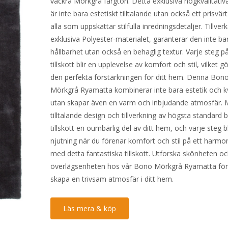
vackra Mörkgrå färgton. Detta exklusiva högkvalitativa 
är inte bara estetiskt tilltalande utan också ett prisvärt
alla som uppskattar stilfulla inredningsdetaljer. Tillver
exklusiva Polyester-materialet, garanterar den inte bara
hållbarhet utan också en behaglig textur. Varje steg p
tillskott blir en upplevelse av komfort och stil, vilket gör
den perfekta förstärkningen för ditt hem. Denna Bon
Mörkgrå Ryamatta kombinerar inte bara estetik och kv
utan skapar även en varm och inbjudande atmosfär. 
tilltalande design och tillverkning av högsta standard b
tillskott en oumbärlig del av ditt hem, och varje steg bl
njutning när du förenar komfort och stil på ett harmon
med detta fantastiska tillskott. Utforska skönheten o
överlägsenheten hos vår Bono Mörkgrå Ryamatta för
skapa en trivsam atmosfär i ditt hem.
Läs mera & köp