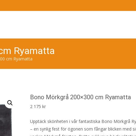
cm Ryamatta
00 cm Ryamatta
Bono Mörkgrå 200×300 cm Ryamatta
2 175
kr
Upptäck skönheten i vår fantastiska Bono Mörkgrå R
– en synlig fest för ögonen som fångar blicken med sin