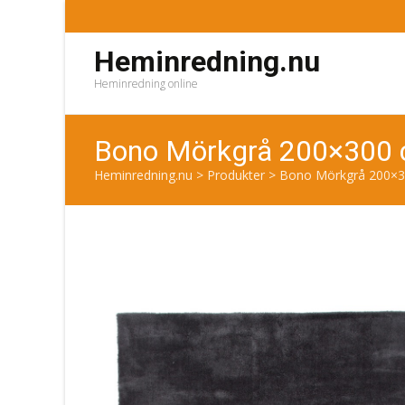
Heminredning.nu
Heminredning online
Bono Mörkgrå 200×300 
Heminredning.nu
>
Produkter
>
Bono Mörkgrå 200×3