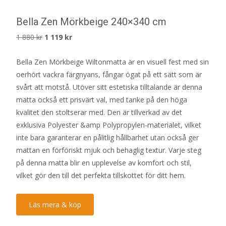
Bella Zen Mörkbeige 240×340 cm
Det
Det
1 880
kr
1 119
kr
ursprungliga
nuvarande
Bella Zen Mörkbeige Wiltonmatta är en visuell fest med sin
priset
priset
oerhört vackra färgnyans, fångar ögat på ett sätt som är
var:
är:
svårt att motstå. Utöver sitt estetiska tilltalande är denna
1
1
matta också ett prisvärt val, med tanke på den höga
880 kr.
119 kr.
kvalitet den stoltserar med. Den är tillverkad av det
exklusiva Polyester &amp Polypropylen-materialet, vilket
inte bara garanterar en pålitlig hållbarhet utan också ger
mattan en förföriskt mjuk och behaglig textur. Varje steg
på denna matta blir en upplevelse av komfort och stil,
vilket gör den till det perfekta tillskottet för ditt hem.
Läs mera & köp