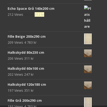
Echo Space Grå 140x200 cm
Det
Det
212 Views
952
kr
312
kr
ursprungliga
nuvarande
priset
priset
var:
är:
Fille Beige 200x290 cm
952 kr.
312 kr.
209 Views
4 783
kr
Halkskydd 80x230 cm
206 Views
311
kr
Halkskydd 60x100 cm
202 Views
247
kr
Halkskydd 120x180 cm
197 Views
351
kr
Fille Grå 200x290 cm
193 Views
4 783
kr