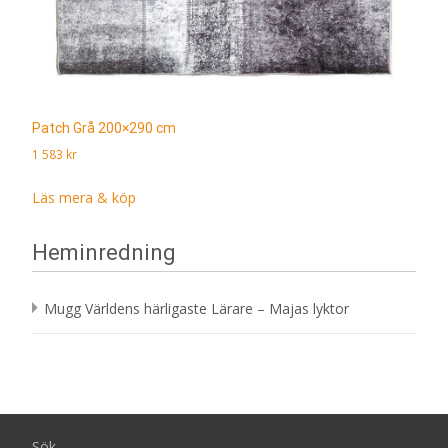
Patch Grå 200×290 cm
1 583
kr
Läs mera & köp
Heminredning
Mugg Världens härligaste Lärare – Majas lyktor
Sök