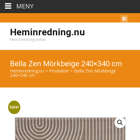
MENY
Heminredning.nu
Heminredning online
Bella Zen Mörkbeige 240×340 cm
Heminredning.nu
>
Produkter
>
Bella Zen Mörkbeige
240×340 cm
Sale!