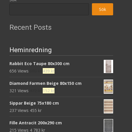
Sök
Recent Posts
Heminredning
Rabbit Eco Taupe 80x300 cm
Det
Det
656 Views
680
kr
439
kr
ursprungliga
nuvarande
Diamond Farmen Beige 80x150 cm
priset
priset
Det
Det
321 Views
472
kr
152
kr
var:
är:
ursprungliga
nuvarande
680 kr.
439 kr.
Sippar Beige 75x180 cm
priset
priset
237 Views
455
kr
var:
är:
472 kr.
152 kr.
Fille Antracit 200x290 cm
215 Views
4 783
kr