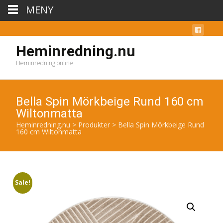
MENY
Heminredning.nu
Heminredning online
Bella Spin Mörkbeige Rund 160 cm
Wiltonmatta
Heminredning.nu
>
Produkter
>
Bella Spin Mörkbeige Rund
160 cm Wiltonmatta
Sale!