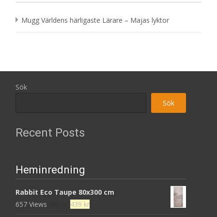
Mugg Världens härligaste Lärare – Majas lyktor
Sök
Sök
Recent Posts
Heminredning
Rabbit Eco Taupe 80x300 cm
Det
Det
657 Views
680
kr
439
kr
ursprungliga
nuvarande