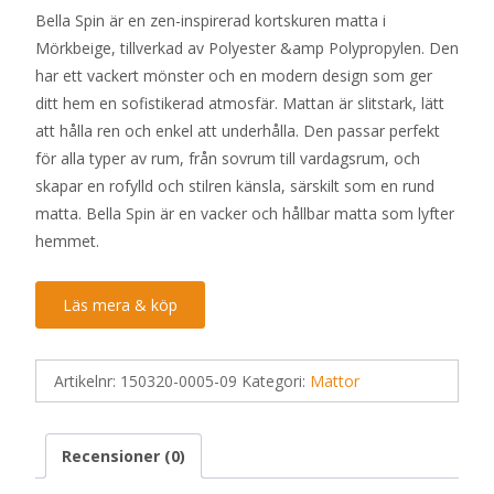
Bella Spin är en zen-inspirerad kortskuren matta i
priset
priset
Mörkbeige, tillverkad av Polyester &amp Polypropylen. Den
var:
är:
har ett vackert mönster och en modern design som ger
800 kr.
439 kr.
ditt hem en sofistikerad atmosfär. Mattan är slitstark, lätt
att hålla ren och enkel att underhålla. Den passar perfekt
för alla typer av rum, från sovrum till vardagsrum, och
skapar en rofylld och stilren känsla, särskilt som en rund
matta. Bella Spin är en vacker och hållbar matta som lyfter
hemmet.
Läs mera & köp
Artikelnr:
150320-0005-09
Kategori:
Mattor
Recensioner (0)