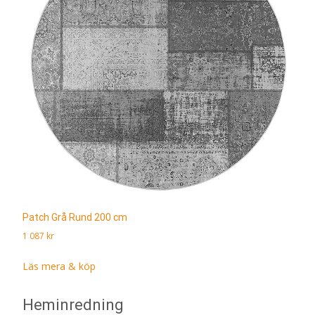
Patch Grå Rund 200 cm
1 087
kr
Läs mera & köp
Heminredning