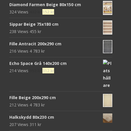
Diamond Farmen Beige 80x150 cm
priset
priset
Det
Det
324 Views
472
kr
152
kr
var:
är:
ursprungliga
nuvarande
680 kr.
439 kr.
Sippar Beige 75x180 cm
priset
priset
238 Views
455
kr
var:
är:
472 kr.
152 kr.
Fille Antracit 200x290 cm
216 Views
4 783
kr
Echo Space Grå 140x200 cm
Det
Det
214 Views
952
kr
312
kr
ursprungliga
nuvarande
priset
priset
var:
är:
Fille Beige 200x290 cm
952 kr.
312 kr.
212 Views
4 783
kr
Halkskydd 80x230 cm
207 Views
311
kr