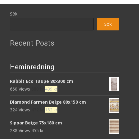
Sök
Sök
Recent Posts
Heminredning
Rabbit Eco Taupe 80x300 cm
Det
Det
660 Views
680
kr
439
kr
ursprungliga
nuvarande
Diamond Farmen Beige 80x150 cm
priset
priset
Det
Det
324 Views
472
kr
152
kr
var:
är:
ursprungliga
nuvarande
680 kr.
439 kr.
Sippar Beige 75x180 cm
priset
priset
238 Views
455
kr
var:
är: