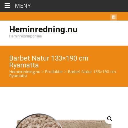
MENY
Heminredning.nu
Heminredning online
Barbet Natur 133×190 cm
Ryamatta
Heminredning.nu
>
Produkter
>
Barbet Natur 133×190 cm
Ryamatta