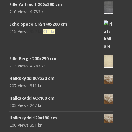
472 kr.
152 kr.
Fille Antracit 200x290 cm
216 Views
4 783
kr
Echo Space Grå 140x200 cm
Det
Det
215 Views
952
kr
312
kr
ursprungliga
nuvarande
priset
priset
var:
är:
Fille Beige 200x290 cm
952 kr.
312 kr.
213 Views
4 783
kr
Halkskydd 80x230 cm
207 Views
311
kr
Halkskydd 60x100 cm
203 Views
247
kr
Halkskydd 120x180 cm
200 Views
351
kr