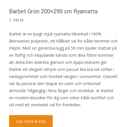
Barbet Grön 200×290 cm Ryamatta
1 743
kr
Barbet är en lyxigt mjuk ryamatta tillverkad i 100%
återvunnen polyester, ett hållbart val för både hemmet och
miljön. Med sin generösa lugg på 50 mm bjuder mattan på
en fluffig och inbjudande känsla som dina fötter kommer
att älska.Den diskreta glansen och djupa texturen ger
Barbet ett elegant uttryck som passar lika bra vid soffan i
vardagsrummet som bredvid sängen i sovrummet. Oavsett
var du placerar den skapar en varm och ombonad
atmosfär.Tillgänglig i flera färger och storlekar, är Barbet
en modern klassiker för dig som söker både komfort och
stil med ett medvetet val för framtiden.
Läs mera & köp