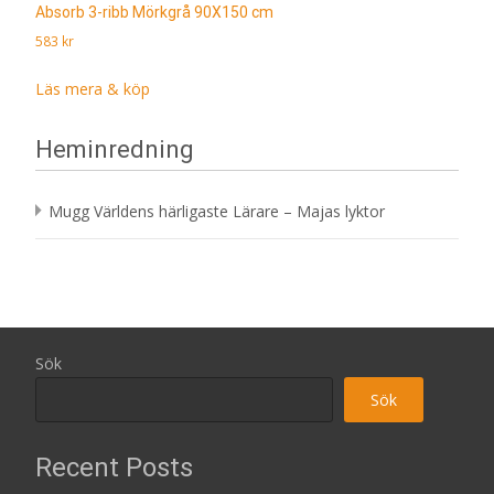
Absorb 3-ribb Mörkgrå 90X150 cm
583
kr
Läs mera & köp
Heminredning
Mugg Världens härligaste Lärare – Majas lyktor
Sök
Sök
Recent Posts