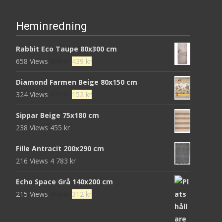
Heminredning
Rabbit Eco Taupe 80x300 cm
Det
Det
658 Views
680
kr
439
kr
ursprungliga
nuvarande
Diamond Farmen Beige 80x150 cm
priset
priset
Det
Det
324 Views
472
kr
152
kr
var:
är:
ursprungliga
nuvarande
680 kr.
439 kr.
Sippar Beige 75x180 cm
priset
priset
238 Views
455
kr
var:
är:
472 kr.
152 kr.
Fille Antracit 200x290 cm
216 Views
4 783
kr
Echo Space Grå 140x200 cm
Det
Det
215 Views
952
kr
312
kr
ursprungliga
nuvarande
priset
priset