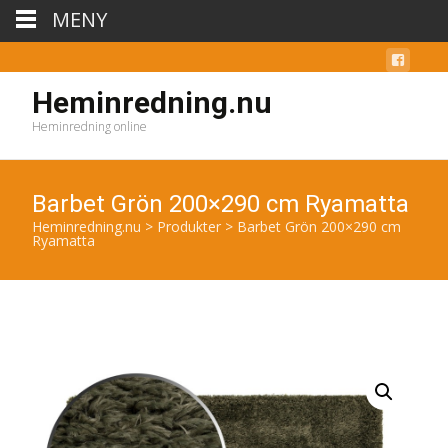
MENY
Heminredning.nu
Heminredning online
Barbet Grön 200×290 cm Ryamatta
Heminredning.nu
>
Produkter
>
Barbet Grön 200×290 cm
Ryamatta