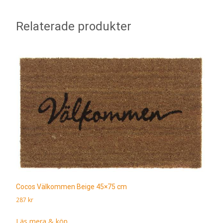
Relaterade produkter
Cocos Välkommen Beige 45×75 cm
287
kr
Läs mera & köp