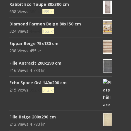
Rabbit Eco Taupe 80x300 cm
Det
Det
658 Views
680
kr
439
kr
ursprungliga
nuvarande
Diamond Farmen Beige 80x150 cm
priset
priset
Det
Det
324 Views
472
kr
152
kr
var:
är:
ursprungliga
nuvarande
680 kr.
439 kr.
Sippar Beige 75x180 cm
priset
priset
238 Views
455
kr
var:
är:
472 kr.
152 kr.
Fille Antracit 200x290 cm
216 Views
4 783
kr
Echo Space Grå 140x200 cm
Det
Det
215 Views
952
kr
312
kr
ursprungliga
nuvarande
priset
priset
var:
är:
Fille Beige 200x290 cm
952 kr.
312 kr.
212 Views
4 783
kr