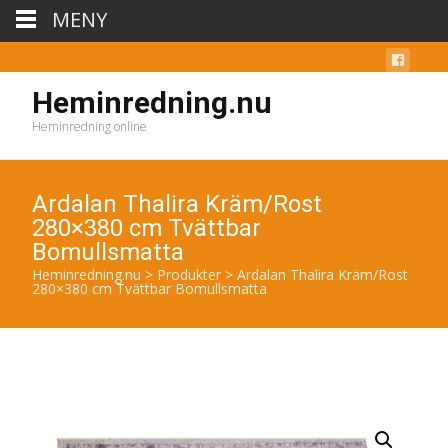
MENY
Heminredning.nu
Heminredning online
Ardalan Thalira Kräm/Rost
280×380 cm Tvättbar
Bomullsmatta
Heminredning.nu
>
Produkter
>
Ardalan Thalira Kräm/Rost
280×380 cm Tvättbar Bomullsmatta