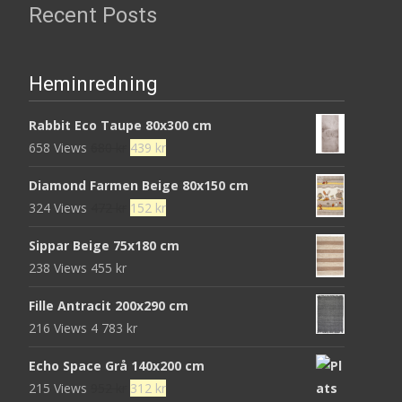
Recent Posts
Heminredning
Rabbit Eco Taupe 80x300 cm
Det
Det
658 Views
680
kr
439
kr
ursprungliga
nuvarande
Diamond Farmen Beige 80x150 cm
priset
priset
Det
Det
324 Views
472
kr
152
kr
var:
är:
ursprungliga
nuvarande
680 kr.
439 kr.
Sippar Beige 75x180 cm
priset
priset
238 Views
455
kr
var:
är:
472 kr.
152 kr.
Fille Antracit 200x290 cm
216 Views
4 783
kr
Echo Space Grå 140x200 cm
Det
Det
215 Views
952
kr
312
kr