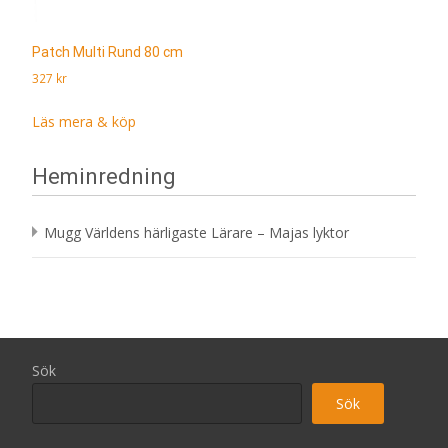
Patch Multi Rund 80 cm
327
kr
Läs mera & köp
Heminredning
Mugg Världens härligaste Lärare – Majas lyktor
Sök
Sök