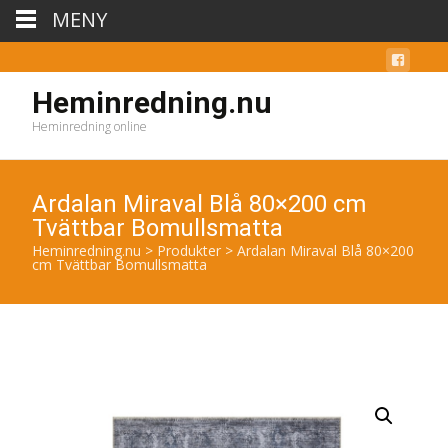
MENY
Heminredning.nu
Heminredning online
Ardalan Miraval Blå 80×200 cm
Tvättbar Bomullsmatta
Heminredning.nu
>
Produkter
>
Ardalan Miraval Blå 80×200
cm Tvättbar Bomullsmatta