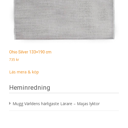
Ohio Silver 133×190 cm
735
kr
Läs mera & köp
Heminredning
Mugg Världens härligaste Lärare – Majas lyktor