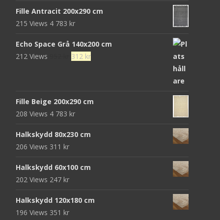
472 kr.
152 kr.
Fille Antracit 200x290 cm
215 Views
4 783
kr
Echo Space Grå 140x200 cm
Det
Det
212 Views
952
kr
312
kr
ursprungliga
nuvarande
priset
priset
var:
är:
Fille Beige 200x290 cm
952 kr.
312 kr.
208 Views
4 783
kr
Halkskydd 80x230 cm
206 Views
311
kr
Halkskydd 60x100 cm
202 Views
247
kr
Halkskydd 120x180 cm
196 Views
351
kr