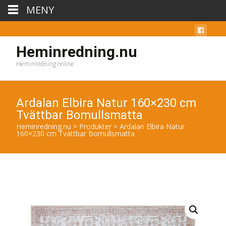
MENY
Heminredning.nu
Heminredning online
Ardalan Elbira Natur 160×230 cm
Tvättbar Bomullsmatta
Heminredning.nu
>
Produkter
>
Ardalan Elbira Natur
160×230 cm Tvättbar Bomullsmatta