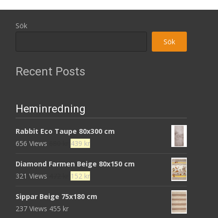
Sök
Sök
Recent Posts
Heminredning
Rabbit Eco Taupe 80x300 cm
Det
Det
656 Views
680
kr
439
kr
ursprungliga
nuvarande
Diamond Farmen Beige 80x150 cm
priset
priset
Det
Det
321 Views
472
kr
152
kr
var:
är:
ursprungliga
nuvarande
680 kr.
439 kr.
Sippar Beige 75x180 cm
priset
priset
237 Views
455
kr
var:
är: