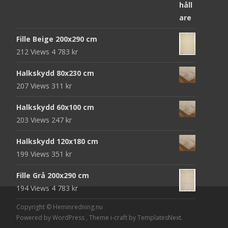
ursprungliga
nuvarande
priset
priset
var:
är:
Fille Beige 200x290 cm
952 kr.
312 kr.
212 Views
4 783
kr
Halkskydd 80x230 cm
207 Views
311
kr
Halkskydd 60x100 cm
203 Views
247
kr
Halkskydd 120x180 cm
199 Views
351
kr
Fille Grå 200x290 cm
194 Views
4 783
kr
Copyright © Heminredning.nu
Powered by WordPress
, Theme
i-craft
by TemplatesNext.