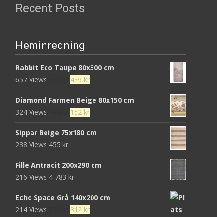
Recent Posts
Heminredning
Rabbit Eco Taupe 80x300 cm
Det
Det
657 Views
680
kr
439
kr
ursprungliga
nuvarande
Diamond Farmen Beige 80x150 cm
priset
priset
Det
Det
324 Views
472
kr
152
kr
var:
är:
ursprungliga
nuvarande
680 kr.
439 kr.
Sippar Beige 75x180 cm
priset
priset
238 Views
455
kr
var:
är:
472 kr.
152 kr.
Fille Antracit 200x290 cm
216 Views
4 783
kr
Echo Space Grå 140x200 cm
Det
Det
214 Views
952
kr
312
kr