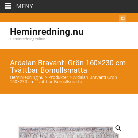
MENY
Heminredning.nu
Heminredning online
Ardalan Bravanti Grön 160×230 cm
Tvättbar Bomullsmatta
Heminredning.nu
>
Produkter
>
Ardalan Bravanti Grön
160×230 cm Tvättbar Bomullsmatta