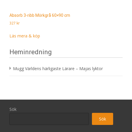
Absorb 3-ribb Mörkgrå 60×90 cm
327
kr
Läs mera & köp
Heminredning
Mugg Världens härligaste Lärare – Majas lyktor
Sök
Sök