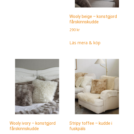
Wooly beige – konstgjord
fårskinnskudde
290
kr
Läs mera & köp
Wooly ivory – konstgjord
Stripy toffee – kudde i
fårskinnskudde
fuskpäls