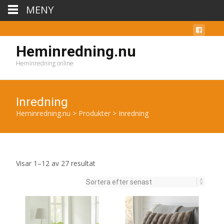
MENY
Heminredning.nu
Heminredning online
Inredning
Heminredning.nu
>
Produkter
>
Inredning
Sortera
Visar 1–12 av 27 resultat
efter
senaste