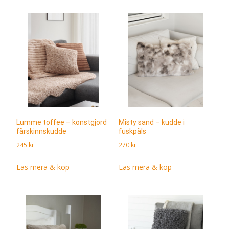
Lumme toffee – konstgjord
Misty sand – kudde i
fårskinnskudde
fuskpäls
245
kr
270
kr
Läs mera & köp
Läs mera & köp