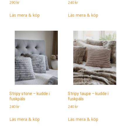
290
kr
240
kr
Läs mera & köp
Läs mera & köp
Stripy stone – kudde i
Stripy taupe – kudde i
fuskpäls
fuskpäls
240
kr
240
kr
Läs mera & köp
Läs mera & köp