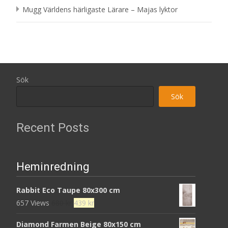
Mugg Världens härligaste Lärare – Majas lyktor
Sök
Sök
Recent Posts
Heminredning
Rabbit Eco Taupe 80x300 cm
Det
Det
657 Views
680
kr
439
kr
ursprungliga
nuvarande
Diamond Farmen Beige 80x150 cm
priset
priset