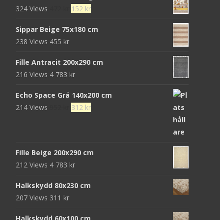
Det
Det
324 Views
472
kr
152
kr
var:
är:
ursprungliga
nuvarande
680 kr.
439 kr.
Sippar Beige 75x180 cm
priset
priset
238 Views
455
kr
var:
är:
472 kr.
152 kr.
Fille Antracit 200x290 cm
216 Views
4 783
kr
Echo Space Grå 140x200 cm
Det
Det
214 Views
952
kr
312
kr
ursprungliga
nuvarande
priset
priset
var:
är:
Fille Beige 200x290 cm
952 kr.
312 kr.
212 Views
4 783
kr
Halkskydd 80x230 cm
207 Views
311
kr
Halkskydd 60x100 cm