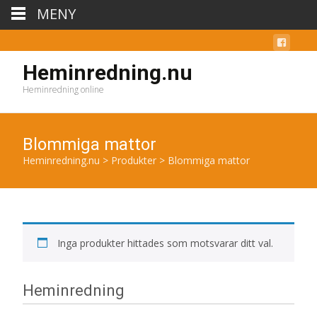
MENY
Heminredning.nu
Heminredning online
Blommiga mattor
Heminredning.nu
>
Produkter
>
Blommiga mattor
Inga produkter hittades som motsvarar ditt val.
Heminredning